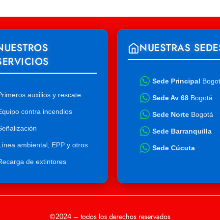
NUESTROS
NUESTRAS SEDE
SERVICIOS
Sede Principal
Bogo
Primeros auxilios y rescate
Sede Av 68
Bogotá
Equipo contra incendios
Sede Norte
Bogotá
Señalizaciòn
Sede Barranquilla
Línea ambiental, EPP y otros
Sede Cúcuta
Recarga de extintores
©
– todos los derechos reservados
2024