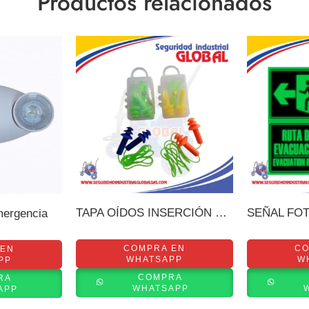
Productos relacionados
TAPA OÍDOS INSERCIÓN SILICONA
SEÑAL FO
ergencia
COMPRA EN
CO
 EN
WHATSAPP
W
PP
COMPRA
RA
WHATSAPP
APP