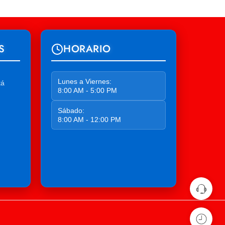
S
HORARIO
Lunes a Viernes:
tá
8:00 AM - 5:00 PM
Sábado:
8:00 AM - 12:00 PM