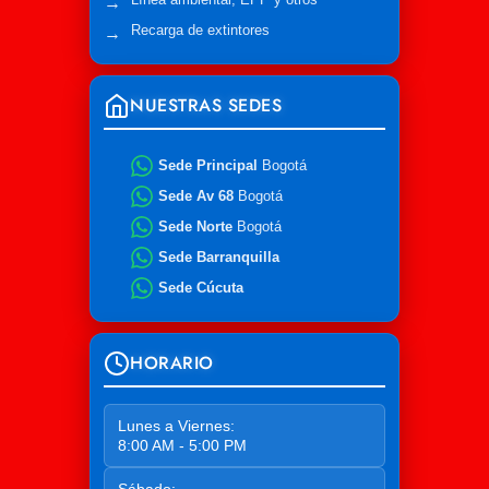
Recarga de extintores
NUESTRAS SEDES
Sede Principal
Bogotá
Sede Av 68
Bogotá
Sede Norte
Bogotá
Sede Barranquilla
Sede Cúcuta
HORARIO
Lunes a Viernes:
8:00 AM - 5:00 PM
Sábado: