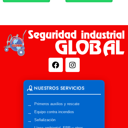
NUESTROS SERVICIOS
Primeros auxilios y rescate
Equipo contra incendios
Señalizaciòn
Línea ambiental, EPP y otros