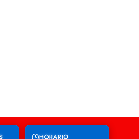
S
HORARIO