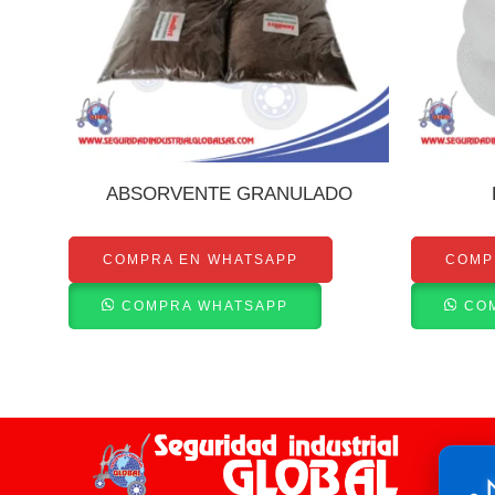
ABSORVENTE GRANULADO
COMPRA EN WHATSAPP
COMP
COMPRA WHATSAPP
CO