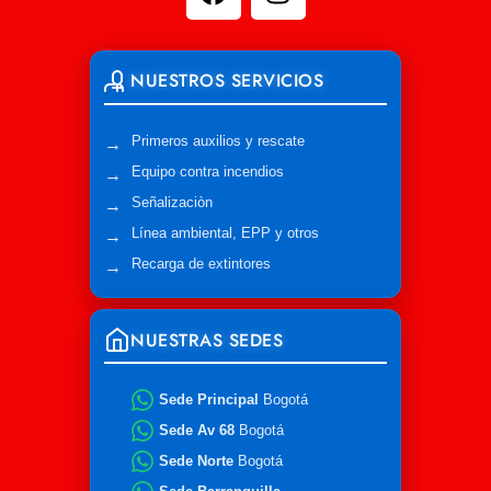
NUESTROS SERVICIOS
Primeros auxilios y rescate
Equipo contra incendios
Señalizaciòn
Línea ambiental, EPP y otros
Recarga de extintores
NUESTRAS SEDES
Sede Principal
Bogotá
Sede Av 68
Bogotá
Sede Norte
Bogotá