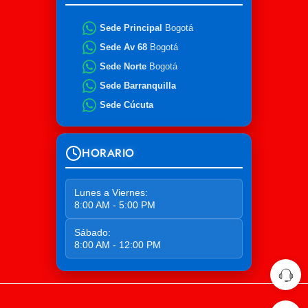
Sede Principal
Bogotá
Sede Av 68
Bogotá
Sede Norte
Bogotá
Sede Barranquilla
Sede Cúcuta
HORARIO
Lunes a Viernes:
8:00 AM - 5:00 PM
Sábado:
8:00 AM - 12:00 PM