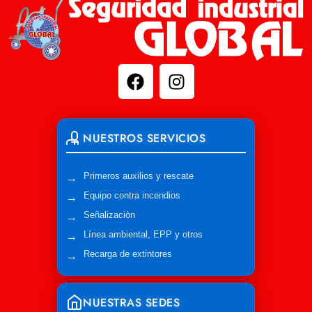
NUESTROS SERVICIOS
Primeros auxilios y rescate
Equipo contra incendios
Señalizaciòn
Línea ambiental, EPP y otros
Recarga de extintores
NUESTRAS SEDES