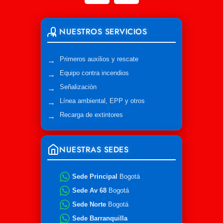
NUESTROS SERVICIOS
Primeros auxilios y rescate
Equipo contra incendios
Señalizaciòn
Línea ambiental, EPP y otros
Recarga de extintores
NUESTRAS SEDES
Sede Principal
Bogotá
Sede Av 68
Bogotá
Sede Norte
Bogotá
Sede Barranquilla