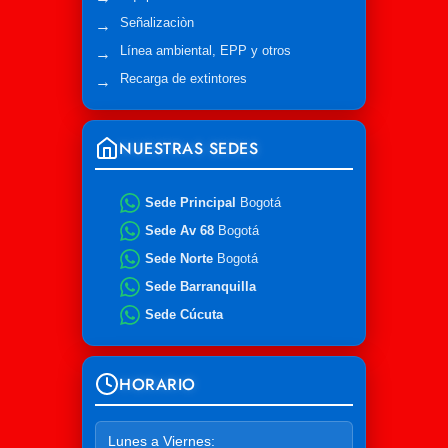
Señalizaciòn
Línea ambiental, EPP y otros
Recarga de extintores
NUESTRAS SEDES
Sede Principal
Bogotá
Sede Av 68
Bogotá
Sede Norte
Bogotá
Sede Barranquilla
Sede Cúcuta
HORARIO
Lunes a Viernes: