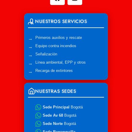
NUESTROS SERVICIOS
Primeros auxilios y rescate
Equipo contra incendios
Señalizaciòn
Línea ambiental, EPP y otros
Recarga de extintores
NUESTRAS SEDES
Sede Principal
Bogotá
Sede Av 68
Bogotá
Sede Norte
Bogotá
Sede Barranquilla