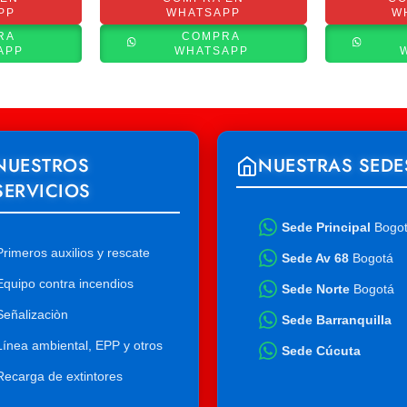
PP
WHATSAPP
W
RA
COMPRA
APP
WHATSAPP
NUESTROS
NUESTRAS SEDE
SERVICIOS
Sede Principal
Bogo
Primeros auxilios y rescate
Sede Av 68
Bogotá
Equipo contra incendios
Sede Norte
Bogotá
Señalizaciòn
Sede Barranquilla
Línea ambiental, EPP y otros
Sede Cúcuta
Recarga de extintores