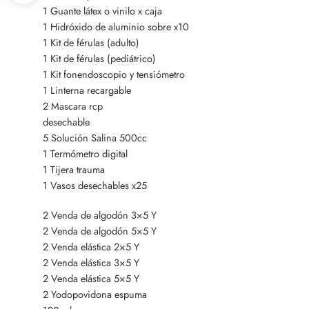
1 Guante látex o vinilo x caja
1 Hidróxido de aluminio sobre x10
1 Kit de férulas (adulto)
1 Kit de férulas (pediátrico)
1 Kit fonendoscopio y tensiómetro
1 Linterna recargable
2 Mascara rcp
desechable
5 Solución Salina 500cc
1 Termómetro digital
1 Tijera trauma
1 Vasos desechables x25
2 Venda de algodón 3×5 Y
2 Venda de algodón 5×5 Y
2 Venda elástica 2×5 Y
2 Venda elástica 3×5 Y
2 Venda elástica 5×5 Y
2 Yodopovidona espuma