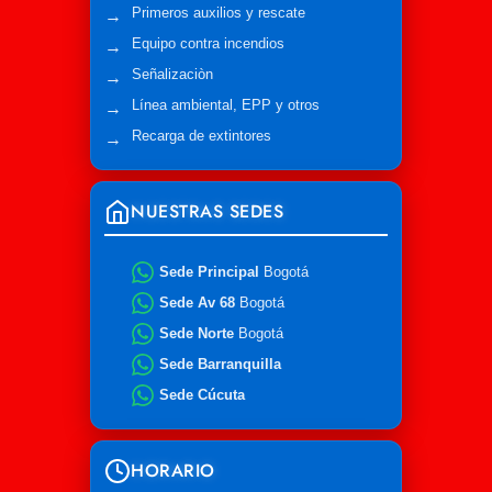
Primeros auxilios y rescate
Equipo contra incendios
Señalizaciòn
Línea ambiental, EPP y otros
Recarga de extintores
NUESTRAS SEDES
Sede Principal
Bogotá
Sede Av 68
Bogotá
Sede Norte
Bogotá
Sede Barranquilla
Sede Cúcuta
HORARIO